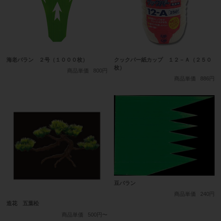
海老バラン ２号（１０００枚）
クックパー紙カップ １２－Ａ（２５０
枚）
商品単価
800円
商品単価
886円
豆バラン
商品単価
240円
造花 五葉松
商品単価
500円〜