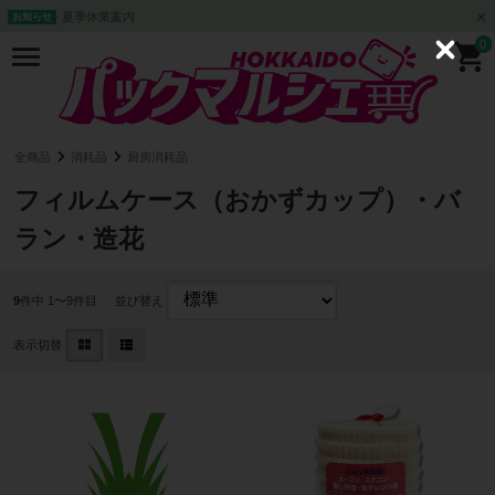
夏季休業案内
お知らせ
0
C
l
o
s
e
全商品
消耗品
厨房消耗品
フィルムケース（おかずカップ）・バ
ラン・造花
9
件中 1〜9件目
並び替え
表示切替