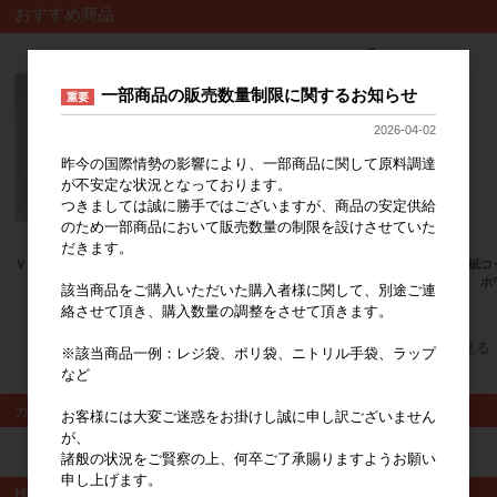
おすすめ商品
一部商品の販売数量制限に関するお知らせ
重要
2026-04-02
昨今の国際情勢の影響により、一部商品に関して原料調達
が不安定な状況となっております。
つきましては誠に勝手ではございますが、商品の安定供給
のため一部商品において販売数量の制限を設けさせていた
だきます。
ＶＫ－６１１ キャメル
二重紙コ
折蓋７５－７５ 黒木目
４０ ホ
該当商品をご購入いただいた購入者様に関して、別途ご連
商品単価
42円
商品単価
42円〜
絡させて頂き、購入数量の調整をさせて頂きます。
すべてのおすすめ商品を見る
※該当商品一例：レジ袋、ポリ袋、ニトリル手袋、ラップ
など
カート
お客様には大変ご迷惑をお掛けし誠に申し訳ございません
が、
カートは空です
諸般の状況をご賢察の上、何卒ご了承賜りますようお願い
申し上げます。
検索