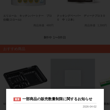
エリエール キッチンパートナー プロ
クッキングペーパー ディーナプロ３０
仕様(２ロール)
０ 中（２本）
商品単価
480円
商品単価
1,300円
8
件中 1〜8件目
おすすめ商品
一部商品の販売数量制限に関するお知らせ
重要
ＭＳＤ箱弁２３－１７－１ 本体
バーガー袋 ＮＯ．１５ 無地
ＰＳ業務
2026-04-02
ｍ
商品単価
15.6円〜
商品単価
3.6円〜