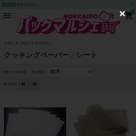
夏季休業案内
お知らせ
0
C
l
o
s
e
全商品
消耗品
厨房消耗品
クッキングペーパー、シート
8
件中 1〜8件目
並び替え
表示切替