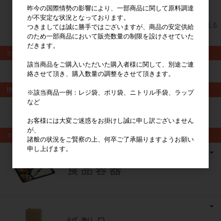
昨今の国際情勢の影響により、一部商品に関して原料調達
が不安定な状況となっております。
すべてのおすすめ商品を見る
つきましては誠に勝手ではございますが、商品の安定供給
のため一部商品において販売数量の制限を設けさせていた
だきます。
カート
該当商品をご購入いただいた購入者様に関して、別途ご連
カートは空です
絡させて頂き、購入数量の調整をさせて頂きます。
検索
※該当商品一例：レジ袋、ポリ袋、ニトリル手袋、ラップ
など
検索
お客様には大変ご迷惑をお掛けし誠に申し訳ございません
が、
カテゴリ
諸般の状況をご賢察の上、何卒ご了承賜りますようお願い
申し上げます。