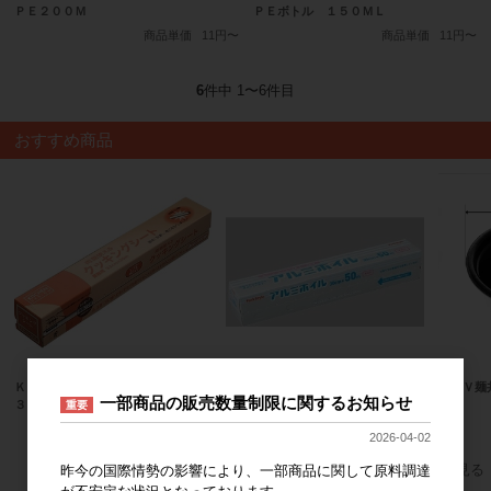
ＰＥ２００Ｍ
ＰＥボトル １５０ＭＬ
商品単価
11円〜
商品単価
11円〜
6
件中 1〜6件目
おすすめ商品
ＫＤ クッキングシート ３３cm×
ＰＳ業務用アルミホイル ３０ｃｍ
ＤＬＶ麺
一部商品の販売数量制限に関するお知らせ
３０m
＊５０ｍ
重要
商品単価
630円
商品単価
700円
2026-04-02
すべてのおすすめ商品を見る
昨今の国際情勢の影響により、一部商品に関して原料調達