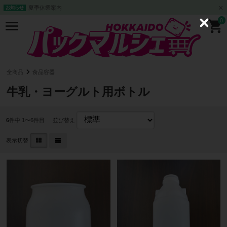
夏季休業案内
お知らせ
0
C
l
o
s
e
全商品
食品容器
牛乳・ヨーグルト用ボトル
6
件中 1〜6件目
並び替え
表示切替