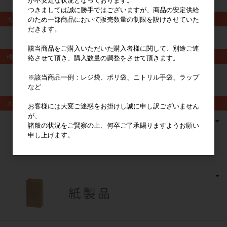
が不安定な状況となっております。
つきましては誠に勝手ではございますが、商品の安定供給
カート
のため一部商品において販売数量の制限を設けさせていた
だきます。
カートは空です
該当商品をご購入いただいた購入者様に関して、別途ご連
検索
絡させて頂き、購入数量の調整をさせて頂きます。
※該当商品一例：レジ袋、ポリ袋、ニトリル手袋、ラップ
検索
など
カテゴリ
お客様には大変ご迷惑をお掛けし誠に申し訳ございません
が、
諸般の状況をご賢察の上、何卒ご了承賜りますようお願い
申し上げます。