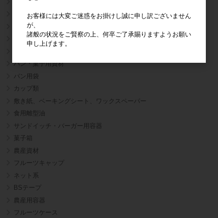
HDポリ袋
焼き芋袋
お客様には大変ご迷惑をお掛けし誠に申し訳ございません
が、
ボードン袋
諸般の状況をご賢察の上、何卒ご了承賜りますようお願い
ロールポリ
申し上げます。
真空袋
パン・菓子用資材
パン用袋
カップ類
敷き紙、ベーキングシート、ワックスペーパー
食用離型油
サンドイッチ・バーガー用容器
菓子箱
農産資材
フルーツキャップ
ネット系
BSテープ
農産用容器
フルーツケース