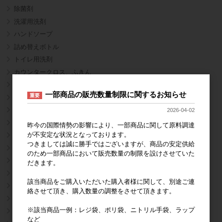
除菌剤
洗濯用洗剤
ハンドソープ
詰め替えボトル
トイレ用洗剤
カウンタークロス、ふきん
ポリ手袋
一部商品の販売数量制限に関するお知らせ
重要
ニトリル手袋
ペーパータオル、トイレットペーパー
2026-04-02
清掃用品
昨今の国際情勢の影響により、一部商品に関して原料調達
が不安定な状況となっております。
マスク・ヘアキャップ
つきましては誠に勝手ではございますが、商品の安定供給
テイクアウト袋
のため一部商品において販売数量の制限を設けさせていた
レジ袋
だきます。
弁当用袋
該当商品をご購入いただいた購入者様に関して、別途ご連
寿司桶用袋
絡させて頂き、購入数量の調整をさせて頂きます。
ポリ規格袋
※該当商品一例：レジ袋、ポリ袋、ニトリル手袋、ラップ
LDポリ袋
など