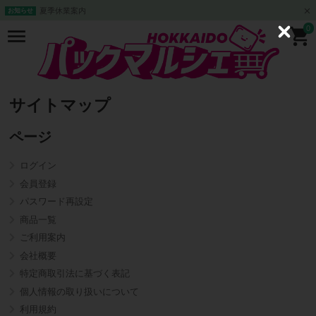
夏季休業案内
お知らせ
0
C
l
o
s
e
サイトマップ
ページ
ログイン
会員登録
パスワード再設定
商品一覧
ご利用案内
会社概要
特定商取引法に基づく表記
個人情報の取り扱いについて
利用規約