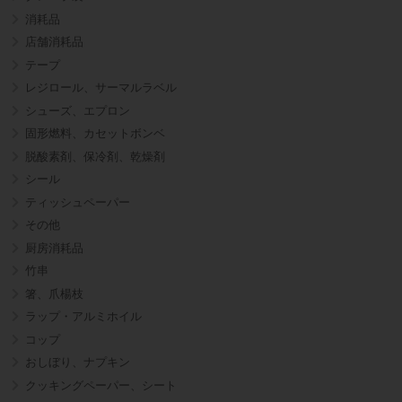
消耗品
店舗消耗品
テープ
レジロール、サーマルラベル
シューズ、エプロン
固形燃料、カセットボンベ
脱酸素剤、保冷剤、乾燥剤
シール
ティッシュペーパー
その他
厨房消耗品
竹串
箸、爪楊枝
ラップ・アルミホイル
コップ
おしぼり、ナプキン
クッキングペーパー、シート