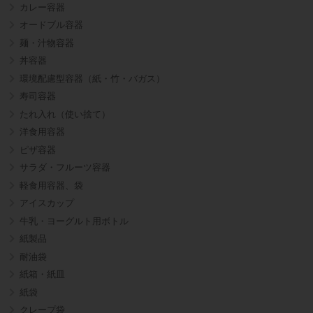
カレー容器
オードブル容器
麺・汁物容器
丼容器
環境配慮型容器（紙・竹・バガス）
寿司容器
たれ入れ（使い捨て）
洋食用容器
ピザ容器
サラダ・フルーツ容器
軽食用容器、袋
アイスカップ
牛乳・ヨーグルト用ボトル
紙製品
耐油袋
紙箱・紙皿
紙袋
クレープ袋