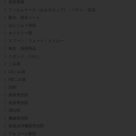
保存用袋
フィルムケース（おかずカップ）・バラン・造花
吸水、脱水シート
ばんじゅう用袋
カトラリー類
スプーン・フォーク・ストロー
衛生・清掃用品
スポンジ、たわし
ごみ袋
LDごみ袋
HDごみ袋
洗剤
厨房用洗剤
食器用洗剤
漂白剤
機械用洗剤
食器洗浄機器用洗剤
アルコール製剤