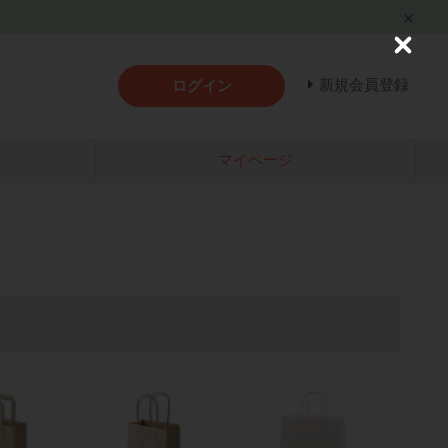
C
l
新規会員登録
ログイン
o
s
e
マイページ