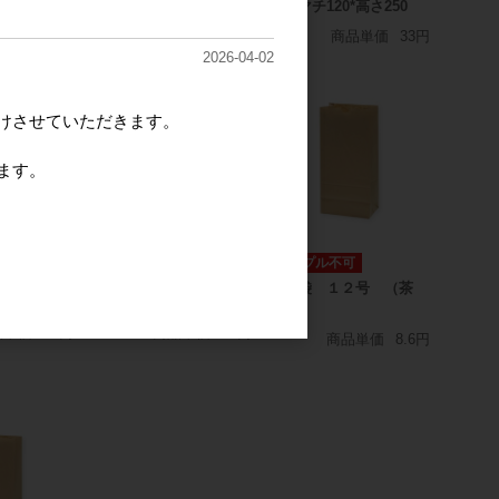
高さ２９０
マチ１１５＊高さ３１０
210*マチ120*高さ250
品単価
63円
商品単価
33円
商品単価
33円
2026-04-02
けさせていただきます。
ます。
ムバッグＥ
２５チャームバッグ２
サンプル不可
 幅260*
才 晒白無地
角底袋 １２号 （茶
260
320*115*410
袋）
品単価
32円
商品単価
32円
商品単価
8.6円