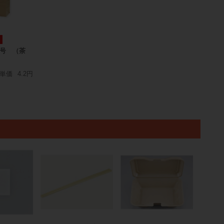
号 （茶
単価
4.2円