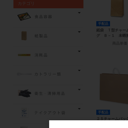
カテゴリ
手配品
紙袋 Ｔ型チャー
グ Ｂ－１ 未晒
商品単価
手配品
２５チャームバッ
０－２ 未晒無地