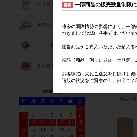
600*マチ180*高さ4
一部商品の販売数量制限
重要
商品単価
昨今の国際情勢の影響により、一部
つきましては誠に勝手ではございま
該当商品をご購入いただいた購入者
※該当商品一例：レジ袋、ポリ袋、
手配品
お客様には大変ご迷惑をお掛けし誠
２５チャームバッ
諸般の状況をご賢察の上、何卒ご了
－１７ 未晒無地
240*マチ170*高さ2
2026年8月
商品単価
日
月
火
水
木
金
土
1
2
3
4
5
6
7
8
9
10
11
12
13
14
15
16
17
18
19
20
21
22
23
24
25
26
27
28
29