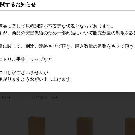
70
410*マチ220*高さ390
チ220*高さ320
マチ２００＊
に関するお知らせ
149円
商品単価
76円
商品単価
46円
商
商品に関して原料調達が不安定な状況となっております。
すが、商品の安定供給のため一部商品において販売数量の制限を設
様に関して、別途ご連絡させて頂き、購入数量の調整をさせて頂き
ニトリル手袋、ラップなど
Ｈ２５チャームバッグ
Ｈ２５チャー
手配品
に申し訳ございませんが、
Ｅ判 未晒無地 幅260*
（平手）白無地
グ２４
Ｈ２５チャームバッグ３
承賜りますようお願い申し上げます。
マチ160*高さ260
マチ160*高さ
 幅
２－７ 未晒無地 幅
40
320*マチ160*高さ280
商品単価
31円
商
53円
商品単価
36円