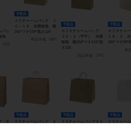
手配品
２５チャームバッグ ３
手配品
手配品
０－１５ 未晒無地 幅
ムバッ
Ｈ２５チャームバッグ
Ｈ２５チャ
300*マチ150*高さ220
無地
２６－２（平手） 未晒
１８－２ 未
商品単価
49円
無地 幅260*マチ110*高
180*マチ60*
74円
さ220
商
商品単価
29円
手配品
手配品
手配品
グ ６
２５チャームバッグ ４
２５チャームバッグ３４
２５チャーム
 幅
１－２ 未晒無地 幅
－１未晒無地 幅340*マ
－４白無地 