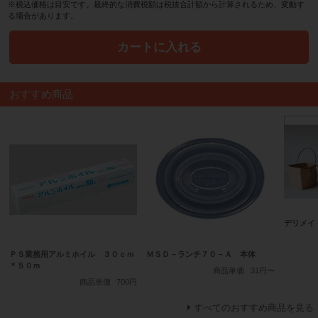
※税込価格は目安です。最終的な消費税額は税抜合計額から計算されるため、変動す
る場合があります。
カートに入れる
おすすめ商品
デリメイ
ＰＳ業務用アルミホイル ３０ｃｍ
ＭＳＤ－ランチ７０－Ａ 本体
＊５０ｍ
商品単価
31円〜
商品単価
700円
すべてのおすすめ商品を見る