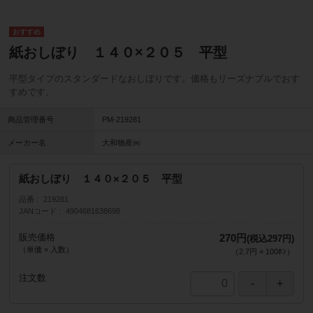
紙おしぼり １４０×２０５ 平型
平型タイプのスタンダードなおしぼりです。価格もリーズナブルでおす
すめです。
商品管理番号
PM-219281
メーカー名
大和物産㈱
紙おしぼり １４０×２０５ 平型
品番
219281
JANコード
4904681638698
販売価格
270円
(税込297円)
（単価 × 入数）
（
2.7円
×
100
ﾎﾝ
）
注文数