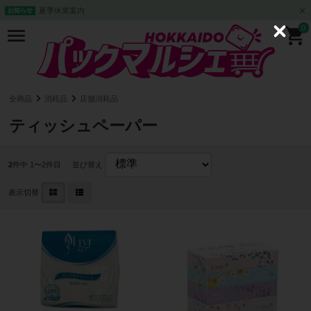
夏季休業案内
お知らせ
0
C
l
o
s
e
全商品
消耗品
店舗消耗品
ティッシュペーパー
2
件中 1〜2件目
並び替え
表示切替