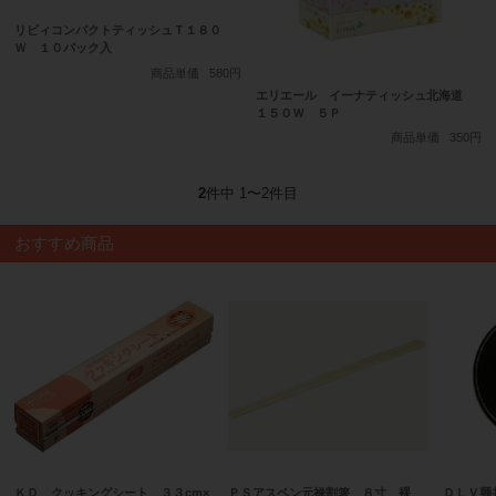
リビィコンパクトティッシュＴ１８０
Ｗ １０パック入
商品単価
580円
エリエール イーナティッシュ北海道
１５０Ｗ ５Ｐ
商品単価
350円
2
件中 1〜2件目
おすすめ商品
ＫＤ クッキングシート ３３cm×
ＰＳアスペン元禄割箸 ８寸 裸
ＤＬＶ麺