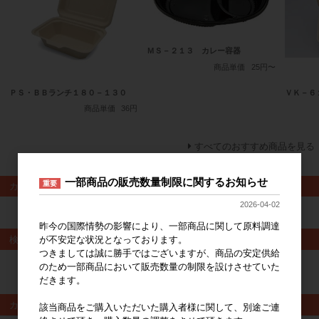
ＭＳ－２１３ カレー容器
商品単価
25円〜
ＰＳ・ＢＢランチ１８０－１３０
ＶＫ－６
商品単価
36円
すべてのおすすめ商品を見る
一部商品の販売数量制限に関するお知らせ
重要
カート
2026-04-02
カートは空です
昨今の国際情勢の影響により、一部商品に関して原料調達
検索
が不安定な状況となっております。
つきましては誠に勝手ではございますが、商品の安定供給
のため一部商品において販売数量の制限を設けさせていた
検索
だきます。
カテゴリ
該当商品をご購入いただいた購入者様に関して、別途ご連