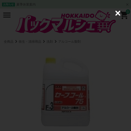
夏季休業案内
お知らせ
0
C
l
o
s
e
全商品
衛生・清掃用品
洗剤
アルコール製剤