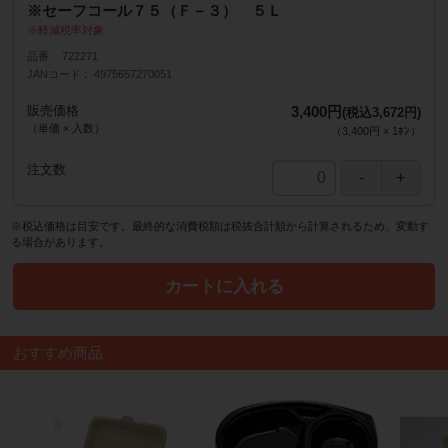
※セーフコール７５（Ｆ－３） ５Ｌ
軽減税率対象
品番
722271
JANコード
4975657270051
販売価格
3,400円
(税込3,672円)
（単価 × 入数）
（
3,400円
×
1
ﾎﾝ
）
注文数
※税込価格は目安です。最終的な消費税額は税抜合計額から計算されるため、変動す
る場合があります。
カートに入れる
おすすめ商品