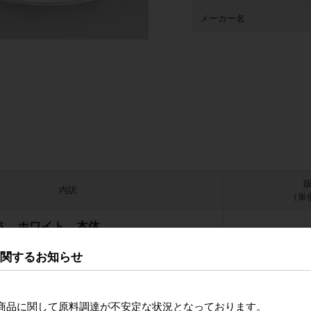
メーカー名
内訳
（単価
６ ホワイト 本体
に関するお知らせ
168139544
６ 嵌合蓋 Ｕ字穴
商品に関して原料調達が不安定な状況となっております。