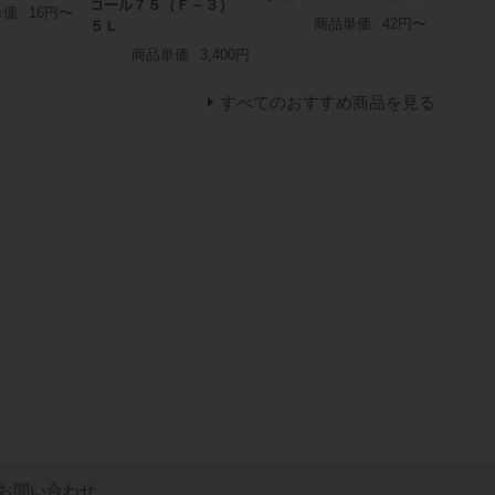
コール７５（Ｆ－３）
単価
16円〜
商品単価
42円〜
５Ｌ
商品単価
3,400円
すべてのおすすめ商品を見る
お問い合わせ