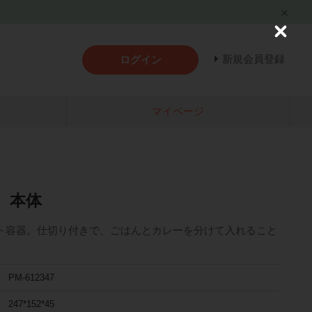
C
l
新規会員登録
ログイン
o
s
e
マイページ
 本体
ト容器。仕切り付きで、ごはんとカレーを分けて入れること
PM-612347
247*152*45