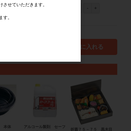
けさせていただきます。
1,850円
(税込2,035円)
（
37円
×
50
ﾏｲ
）
ます。
ます。
カートに入れる
 本体
アルコール製剤 セーフ
折蓋７５－７５ 黒木目