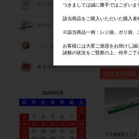
つきましては誠に勝手ではございま
品番
612348
JANコード
4935
該当商品をご購入いただいた購入者
重量
8.3g
※該当商品一例：レジ袋、ポリ袋、
※税込価格は目安で
お客様には大変ご迷惑をお掛けし誠
諸般の状況をご賢察の上、何卒ご了
おすすめ商品
2026年8月
日
月
火
水
木
金
土
1
2
3
4
5
6
7
8
9
10
11
12
13
14
15
16
17
18
19
20
21
22
ＰＳ業務用ラップ
23
24
25
26
27
28
29