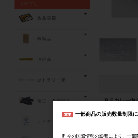
カテゴリ
ＢＦカレー内
品番
612347
一部商品の販売数量制限
重要
JANコード
4935
重量
15g
ＢＦカレー内
昨今の国際情勢の影響により、一部