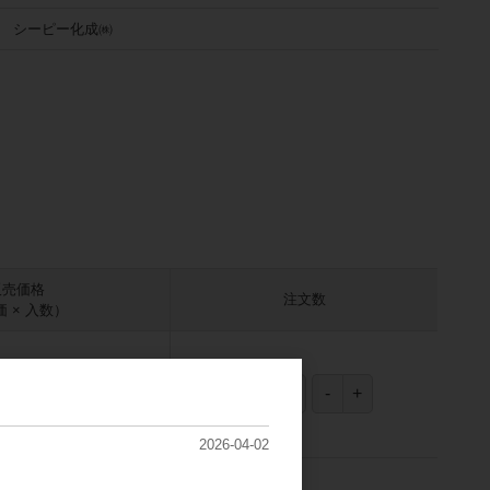
シーピー化成㈱
販売価格
注文数
 × 入数）
2,150円
(税込2,365円)
（
43円
×
50
ﾏｲ
）
2026-04-02