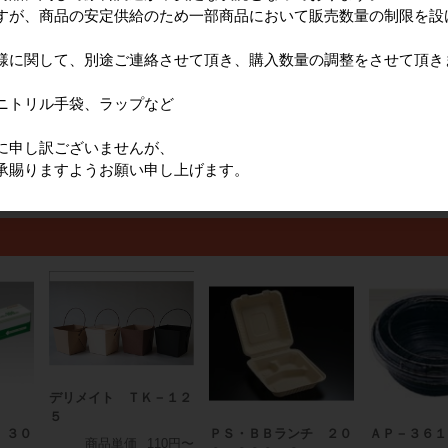
すが、商品の安定供給のため一部商品において販売数量の制限を設
168139575
様に関して、別途ご連絡させて頂き、購入数量の調整をさせて頂き
ニトリル手袋、ラップなど
す。最終的な消費税額は税抜合計額から計算されるため、変動する場合があり
に申し訳ございませんが、
承賜りますようお願い申し上げます。
デリメイト ＴＫ－１２
５
 ３０
ＰＳ・ＢＢランチ ２０
ＡＰ－３６１
商品単価
110円〜