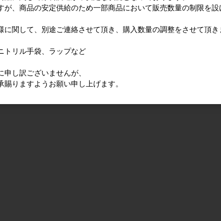
すが、商品の安定供給のため一部商品において販売数量の制限を設
麺丼
商品単価
34円〜
様に関して、別途ご連絡させて頂き、購入数量の調整をさせて頂き
ボス)
バーガー袋 ＮＯ．１
ｴﾌﾞﾉ NO.5
ホワイ
５ 無地
リルトライ３
ニトリル手袋、ラップなど
ﾊﾟｳﾀﾞｰﾌﾘｰ
商品単価
3.6円〜
11円〜
商品単
に申し訳ございませんが、
承賜りますようお願い申し上げます。