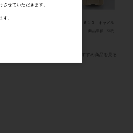
けさせていただきます。
ます。
69 手袋 ニト
ＰＳ業務用ラップ ４５
ＶＫ－６１０ キャメル
 ブラック
ｃｍ＊５０ｍ
商品単価
34円
商品単価
385円
価
9.6円〜
すべてのおすすめ商品を見る