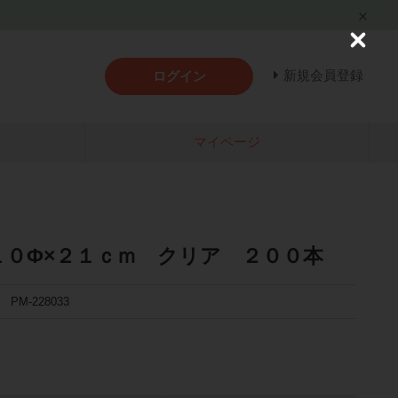
C
l
新規会員登録
ログイン
o
s
e
マイページ
１０Φ×２１ｃｍ クリア ２００本
PM-228033