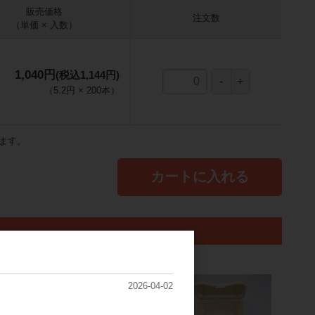
販売価格
注文数
（単価 × 入数）
1,040円
(税込1,144円)
（
5.2円
×
200
本
）
ます。
カートに入れる
2026-04-02