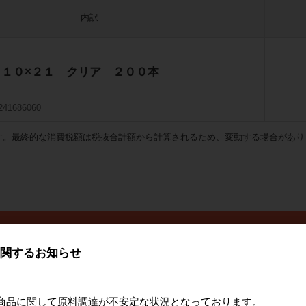
内訳
 １０×２１ クリア ２００本
241686060
す。最終的な消費税額は税抜合計額から計算されるため、変動する場合があり
に関するお知らせ
商品に関して原料調達が不安定な状況となっております。