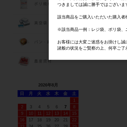
つきましては誠に勝手ではございま
該当商品をご購入いただいた購入者
二重紙コップ(エン
ＫＭＷ－２４０ 
※該当商品一例：レジ袋、ポリ袋、
ト
商品単価
お客様には大変ご迷惑をお掛けし誠
諸般の状況をご賢察の上、何卒ご了
2026年8月
日
月
火
水
木
金
土
1
2
3
4
5
6
7
8
9
10
11
12
13
14
15
16
17
18
19
20
21
22
23
24
25
26
27
28
29