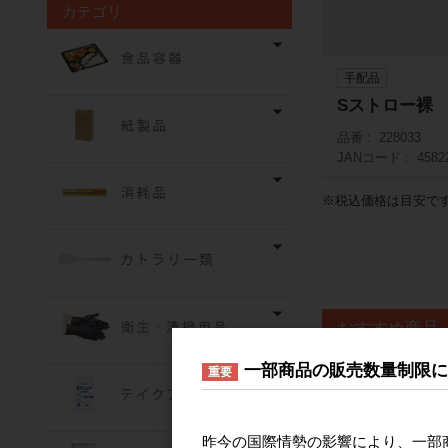
カテゴリ
手配品
Sストロー裸
品番
228033
JANコード
4582
※税込価格は目安で
おすすめ商品
一部商品の販売数量制限
重要
昨今の国際情勢の影響により、一部